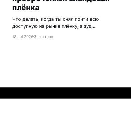
плёнка
Что делать, когда ты снял почти всю
доступную на рынке плёнку, а зуд
попробовать что-то новое так и не прошёл?
18 Jul 2026
3 min read
Перейти на просроченную плёнку! Где
каждая катушка — как русская рулетка:
может получиться хорошо, а может
оказаться просто пустой катушкой в
худшем случае. Или цвета будут такими, что
любые психотропные