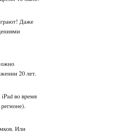
 играют! Даже
ждениями
 можно
жении 20 лет.
 iPad во время
 регионе).
амков. Или