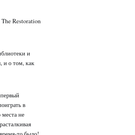
 The Restoration
иблиотеки и
 и о том, как
 первый
поиграть в
 места не
 расталкивая
 время-то было!