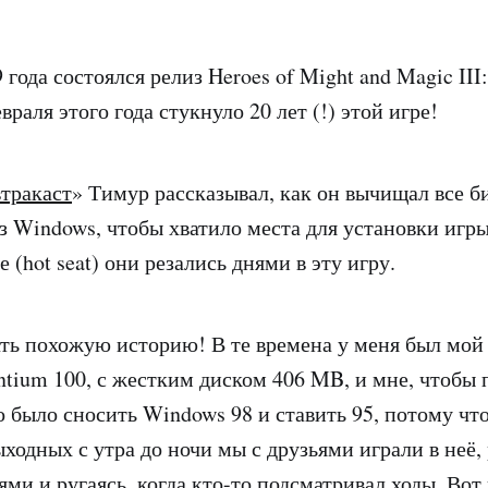
 года состоялся релиз Heroes of Might and Magic III:
евраля этого года стукнуло 20 лет (!) этой игре!
втракаст
» Тимур рассказывал, как он вычищал все б
 Windows, чтобы хватило места для установки игры,
е (hot seat) они резались днями в эту игру.
ать похожую историю! В те времена у меня был мой
ntium 100, с жестким диском 406 MB, и мне, чтобы 
было сносить Windows 98 и ставить 95, потому что
ыходных с утра до ночи мы с друзьями играли в неё,
ями и ругаясь, когда кто-то подсматривал ходы. Вот