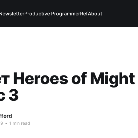
Newsletter
Productive Programmer
Ref
About
т Heroes of Might
c 3
fford
19
•
1 min read