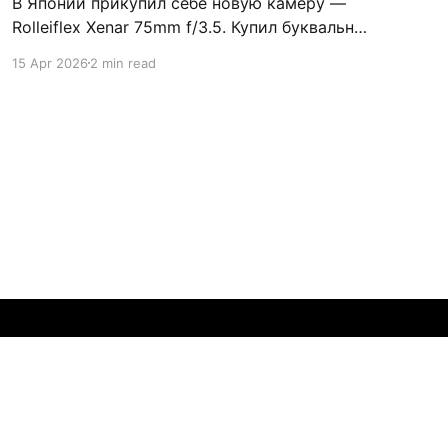
В Японии прикупил себе новую камеру —
Rolleiflex Xenar 75mm f/3.5. Купил буквально
в предпоследний день поездки — FOMO
15 Apr 2026
2 min read
почти задушила. Решил порадовать себя
TLR-камерой, о которой так долго думал.
Twin-Lens Reflex camera — разновидность
зеркальных фотоаппаратов, в которой
съёмка и визирование происходят через
разные объективы Поискал в нескольких
Powered by Ghost