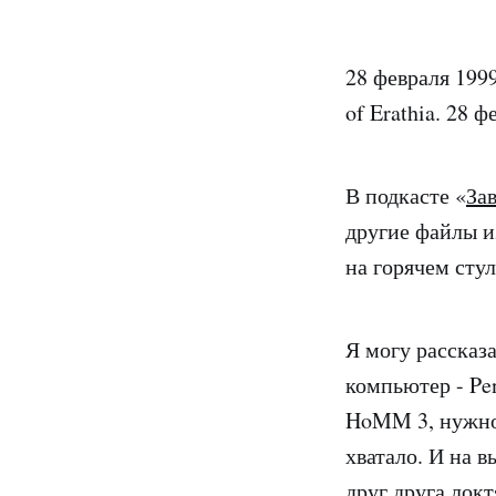
28 февраля 1999
of Erathia. 28 ф
В подкасте «
За
другие файлы из
на горячем стул
Я могу рассказ
компьютер - Pe
HoMM 3, нужно 
хватало. И на в
друг друга локт