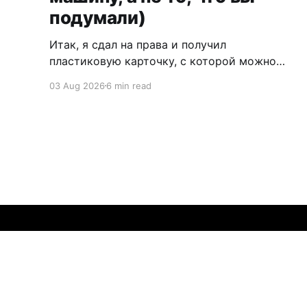
подумали)
Итак, я сдал на права и получил
пластиковую карточку, с которой можно
ездить по Германии, Европе и вообще по
03 Aug 2026
6 min read
всему миру (но это не точно: где-то могут
понадобиться международные права). Это
точно не гайд о том, как сдавать на права, а
мой опыт обмена и пересдачи белорусских
прав на
マック・シフォード
© 2026