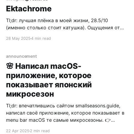
Ektachrome
Tl;dr: лучшая плёнка в моей жизни, 28.5/10
(именно столько стоит катушка). Ощущения от
плёнки — как будто смотришь старый азиатский
28 May 2025
4 min read
боевик конца 80-х. Цвет, тени, теплота — вот это
всё Ektachrome. Я боялся снимать на Ektachrome:
дорого, слайдовая плёнка с куда меньшим
announcement
динамическим диапазоном, некоторые видео, где
🌸 Написал macOS-
я
приложение, которое
показывает японский
микросезон
Tl;dr: впечатлившись сайтом smallseasons.guide,
написал своё приложение, которое показывает в
menu bar macOS те самые микросезоны. 👉
GitHub-репозиторий с приложением Все начали
22 Apr 2025
2 min read