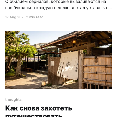
С обилием сериалов, которые вываливаются на
нас буквально каждую неделю, я стал уставать от
новых релизов довольно быстро. Особенно от
17 Aug 2025
2 min read
Netflix: там всё искусственно размазано на
несколько сезонов, а потом ещё и сезон делят на
части — всё ради того, чтобы вы дольше платили
за подписку, а не ради истории. Современные
thoughts
Как снова захотеть
путешествовать