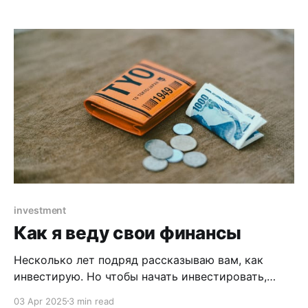
делать vibe coding — и я начал. Давно уже думал
начать программировать для macOS, и вот, когда
LLM стали уже довольно умными, моё время
настало. О чём
investment
Как я веду свои финансы
Несколько лет подряд рассказываю вам, как
инвестирую. Но чтобы начать инвестировать,
нужно сначала решить одну проблему:
03 Apr 2025
3 min read