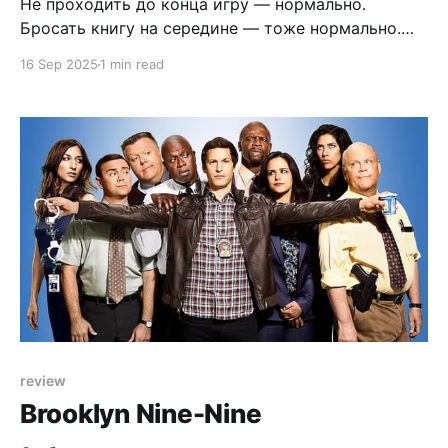
Не проходить до конца игру — нормально.
Бросать книгу на середине — тоже нормально.
Если книга или игра не цепляет — можно и не
16 Sep 2025
1 min read
продолжать. Потому что что вы мне сделаете, я в
другмо городе?! Раньше у меня была привычка
доводить всё до конца, даже если в этом не было
смысла. Все помнят
review
Brooklyn Nine-Nine