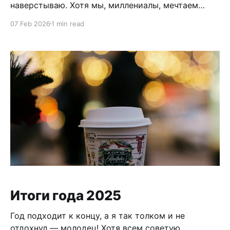
наверстываю. Хотя мы, миллениалы, мечтаем
вернуть себе 2007-й, Gen Z ностальгируют по
07 Feb 2026
1 min read
2016 году — времени, когда было весело и легко.
Если задуматься, уже 10 лет прошло… В 2016 году
я с третьего раза попал в Копенгаген. В первый
раз, когда купил
Итоги года 2025
Год подходит к концу, а я так толком и не
отдохнул — молодец! Хотя всем советую