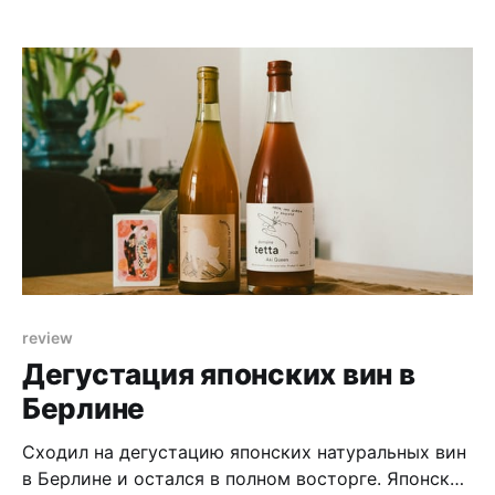
разобраться со своими финансами.
Инвестирование не должно быть «вкладываю
последнюю копейку в акции, чтобы через 10 лет
она стала тысячей» — нет. Сначала нужно решить
повседневные задачи, а уже потом инвестировать
на остаток. Я пробовал
review
Дегустация японских вин в
Берлине
Сходил на дегустацию японских натуральных вин
в Берлине и остался в полном восторге. Японские