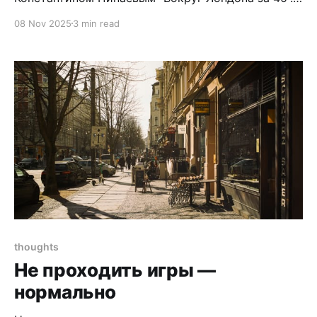
Он сказал: «А вы замечали, что Гарри Поттер про
08 Nov 2025
3 min read
английскую классическую частную школу? Кто
там больше всего учится? Гермиона,
маглорожденная девочка». А ведь и правда: Гарри
сын магов, его родители учились в Хогвартсе, он
thoughts
Не проходить игры —
нормально