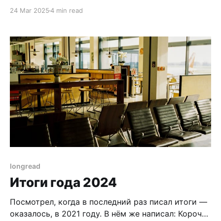
вина я попробовал в прошлом году во время
24 Mar 2025
4 min read
поездки в страну восходящего солнца и
полностью подсел на них. К сожалению, открыл
для себя японское вино только под конец
поездки, так что не успел выпить столько,
сколько
longread
Итоги года 2024
Посмотрел, когда в последний раз писал итоги —
оказалось, в 2021 году. В нём же написал: Короче,