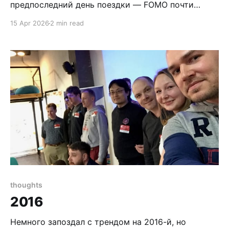
предпоследний день поездки — FOMO почти
задушила. Решил порадовать себя TLR-камерой, о
15 Apr 2026
2 min read
которой так долго думал. Twin-Lens Reflex camera
— разновидность зеркальных фотоаппаратов, в
которой съёмка и визирование происходят через
разные объективы Поискал в нескольких
thoughts
2016
Немного запоздал с трендом на 2016-й, но