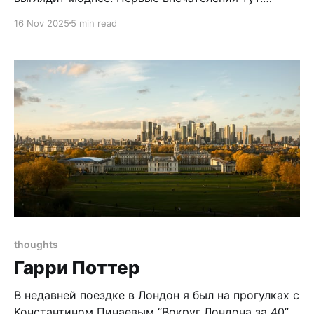
Странно писать про камеру, которой уже 8 лет, о
16 Nov 2025
5 min read
которой написаны сотни тысяч слов и сняты
тысячи видео. Но она до сих пор остаётся
актуальной. Хотя многие говорят, что «камеры
последних 5 лет все одинаковые», старые Leica,
thoughts
Гарри Поттер
В недавней поездке в Лондон я был на прогулках с
Константином Пинаевым “Вокруг Лондона за 40”.