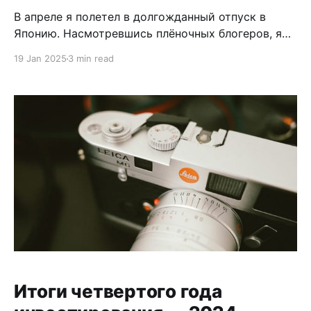
В апреле я полетел в долгожданный отпуск в
Японию. Насмотревшись плёночных блогеров, я
сохранил десяток-другой магазинов, где можно
19 Jan 2025
3 min read
купить плёнку в Токио. Я думал, что сразу по
прилёту поеду в магазин, куплю плёнку и начну
снимать всё подряд. Небольшое объявление: в
Instagram я выкладываю новые кадры каждые
выходные. Если
Итоги четвертого года