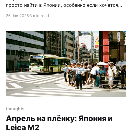
просто найти в Японии, особенно если хочется
найти плёнку, произведённую в Японии (Fujifilm).
26 Jan 2025
3 min read
Почитал на Reddit, где её можно достать, и
отправился в магазин, расположенный в получасе
езды на автобусе от центра Канадзавы. Магазин
находится прямо посреди жилого района,
thoughts
Апрель на плёнку: Япония и
Leica M2