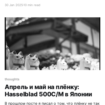
блог не заброшен, в 2022 будет больше постов.
30 Jan 2025
10 min read
Рады вы этому или нет 😝 И написал ровно один
пост в 2022 году. Кажется, что-то случилось.
Подводить итоги года не только приятно, но и
полезно:
thoughts
Апрель и май на плёнку:
Hasselblad 500C/M в Японии
В прошлом посте я писал о том, что плёнку не так