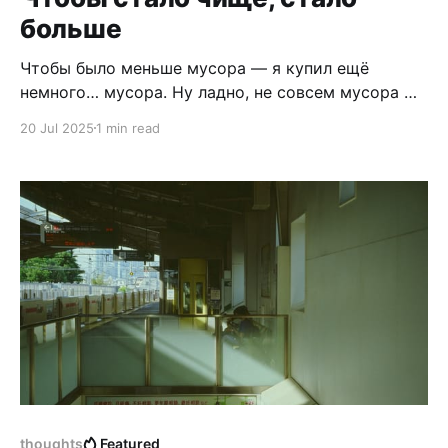
больше
Чтобы было меньше мусора — я купил ещё
немного… мусора. Ну ладно, не совсем мусора —
но новых вещей. Задумался тут: как всё
20 Jul 2025
1 min read
организовать и использовать пространство
разумнее? Ничего умнее не придумал, чем купить
специальные боксы и вставки в ящики, которые
помогают «правильно» поставить вещи. Надо
разобрать полку с камерами. Купил в
thoughts
Featured