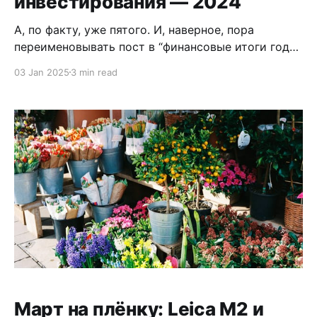
инвестирования — 2024
А, по факту, уже пятого. И, наверное, пора
переименовывать пост в “финансовые итоги года”.
Для меня 2024 стал одним из самых насыщенных
03 Jan 2025
3 min read
и запоминающихся в плане инвестиций, эмоций и
трат. Инвестиции Этот год стал лучшим за всё
время моего инвестирования. Несмотря на
периодические просадки, портфель завершил год
с внушительным плюсом.
Март на плёнку: Leica M2 и