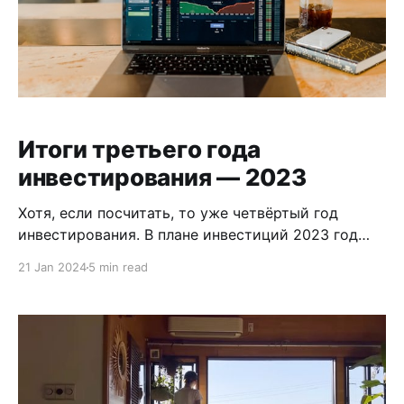
Итоги третьего года
инвестирования — 2023
Хотя, если посчитать, то уже четвёртый год
инвестирования. В плане инвестиций 2023 год
для меня был довольно успешным. Несмотря на
21 Jan 2024
5 min read
то, что весь прошлый год и большую часть этого
года нам обещали рецессию в США (большая
часть бумаг у меня оттуда), её не случилось. Или
случилось, но не так страшно,