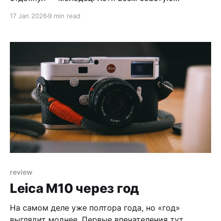
отдыхать «на новогодних» (в Европе, кстати, это
17 Jan 2026
9 min read
«на рождественских»). Есть такое ощущение, что
мы почти всегда оцениваем год по тому, что
произошло совсем недавно. Всё, что было в
начале года или даже раньше, как будто
review
Leica M10 через год
На самом деле уже полтора года, но «год»
выглядит моднее. Первые впечателения тут.