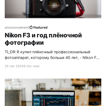
announcement
Featured
Nikon F3 и год плёночной
фотографии
TL;DR Я купил плёночный профессиональный
фотоаппарат, которому больше 40 лет, - Nikon F3
- и буду снимать целый год на плёнку (не
29 Jan 2024
6 min read
эксклюзивно, конечно), что выльется в небольшой
проект «Год на плёнку». Также я веду подсчёт
денег, которые ушли на это хобби. А теперь более
подробно. Зачем? В прошлом году я