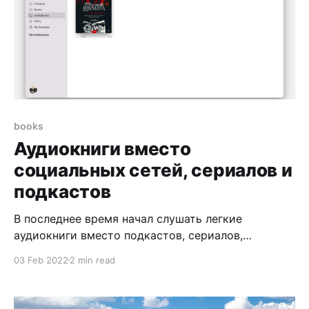
books
Аудиокниги вместо
социальных сетей, сериалов и
подкастов
В последнее время начал слушать легкие
аудиокниги вместо подкастов, сериалов,
листания ленты в социальных сетях и вам
03 Feb 2022
2 min read
рекомендую седлать так же. В какой-то момент
информации становится так много, что от неё
уже тошнит: после рабочего дня хочется