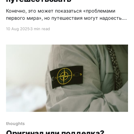
Конечно, это может показаться «проблемами
первого мира», но путешествия могут надоесть.
Бывает, откроешь карту Европы (предположим,
10 Aug 2025
3 min read
вы живёте где-то здесь) или другой страны — и
куда ни посмотришь, ехать не хочется. Даже если
там не был, вообще не тянет. Вроде пора в отпуск,
а в голове только мысль: «Ну и
thoughts
Оригинал или подделка?