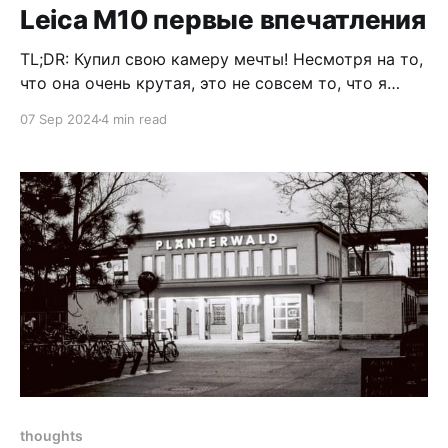
Leica M10 первые впечатления
TL;DR: Купил свою камеру мечты! Несмотря на то,
что она очень крутая, это не совсем то, что я
ожидал от камеры, и у меня пока нет уверенности
07 Sep 2024
4 min read
в том, что это именно то, что мне нужно. А ещё на
неё сложно снимать – кто бы мог подумать! 😏 Я
купил свою
thoughts