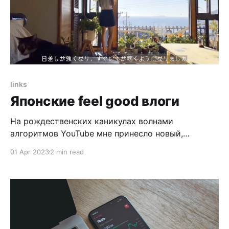
links
Японские feel good влоги
На рождественских каникулах волнами
алгоритмов YouTube мне принесло новый,
интересный жанр влогов - японские влоги. Меня
01 Apr 2023
2 min read
они сразу зацепили: отчасти потому, что хочется
поехать в Японию и посмотреть своими глазами
на эту страну, отчасти потому, что влоги они
делают максимально расслабленными с приятной
lo-fi музыкой. Даже когда такие тривиальные и,