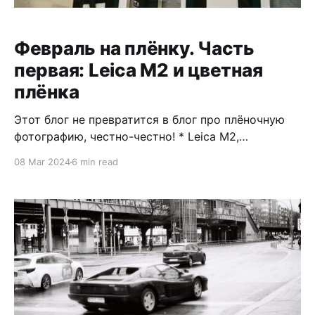
Февраль на плёнку. Часть
первая: Leica M2 и цветная
плёнка
Этот блог не превратится в блог про плёночную
фотографию, честно-честно! * Leica M2,
Voigthländer 40mm 1.4 * CineStill 400D * Проявлено
08 Mar 2024
6 min read
и отсканировано в Safelight Leica M2 К концу
января, когда заканчивалась первая катушка
плёнки, я начал искать больше видео на YouTube
по теме плёночной фотографии: трюки, как
работать со светом,