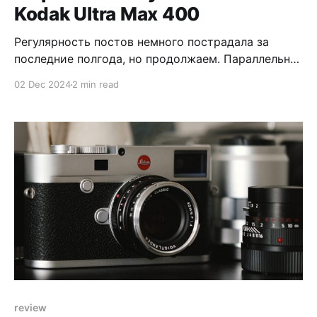
Kodak Ultra Max 400
Регулярность постов немного пострадала за
последние полгода, но продолжаем. Параллельно
с чёрно-белой плёнкой я зарядил Kodak Ultra Max
02 Dec 2024
2 min read
400 (также известную как «Portra для бедняков»)
в Leica и отправился снимать первые солнечные
дни после четырёх месяцев облачности. * Камера:
Leica M2 * Объектив: Voigtländer 40mm f/1.4 *
Плёнка: Kodak Ultra
review