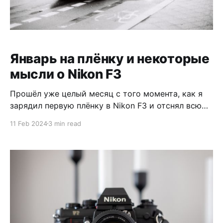
Январь на плёнку и некоторые
мысли о Nikon F3
Прошёл уже целый месяц с того момента, как я
зарядил первую плёнку в Nikon F3 и отснял всю
катушку. Я не знал, как будут выглядеть снимки:
11 Feb 2024
3 min read
будет что-то в фокусе, что будет с экспозицией, и
вообще получится хоть один кадр или нет? * 📷
Nikon F3, 50mm 1.4 * 🎞️ “Berlin Double