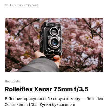
плёнку! Где каждая катушка — как русская
18 Jul 2026
3 min read
рулетка: может получиться хорошо, а может
оказаться просто пустой катушкой в худшем
случае. Или цвета будут такими, что любые
психотропные
thoughts
Rolleiflex Xenar 75mm f/3.5
В Японии прикупил себе новую камеру — Rolleiflex
Xenar 75mm f/3.5. Купил буквально в