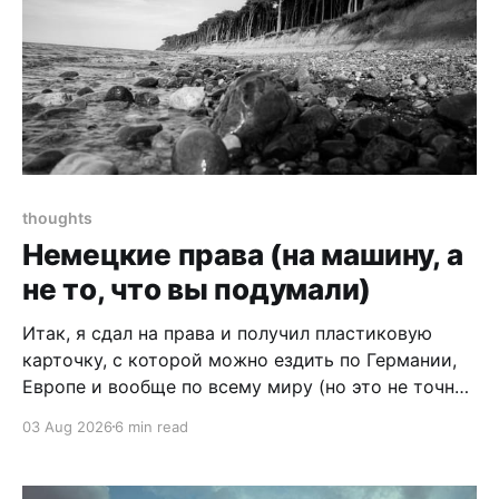
thoughts
Немецкие права (на машину, а
не то, что вы подумали)
Итак, я сдал на права и получил пластиковую
карточку, с которой можно ездить по Германии,
Европе и вообще по всему миру (но это не точно:
где-то могут понадобиться международные
03 Aug 2026
6 min read
права). Это точно не гайд о том, как сдавать на
права, а мой опыт обмена и пересдачи
белорусских прав на