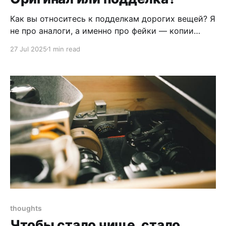
Как вы относитесь к подделкам дорогих вещей? Я
не про аналоги, а именно про фейки — копии
Gucci, Louis Vuitton, а также менее известных, но
27 Jul 2025
1 min read
дорогих брендов вроде Stone Island, Fear of God и
других. Или те же Nike? С одной стороны, логика
вроде понятная: зачем платить в 4 раза больше,
thoughts
Чтобы стало чище, стало