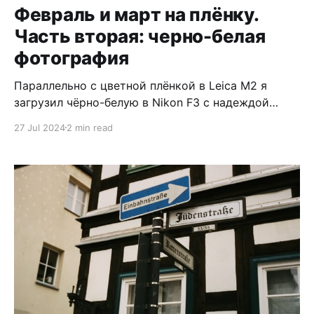
Февраль и март на плёнку.
Часть вторая: черно-белая
фотография
Параллельно с цветной плёнкой в Leica M2 я
загрузил чёрно-белую в Nikon F3 с надеждой
быстро её прощелкать и, научившись на своих
27 Jul 2024
2 min read
ошибках, снять неплохие кадры. Спойлер: не
получилось 😣 * 📷 Nikon F3, 50mm 1.4 * 🎞️ Плёнка
Ilford PAN 400 * 🌁 Проявлено и отсканировано в
Safelight Так как основной фокус был на