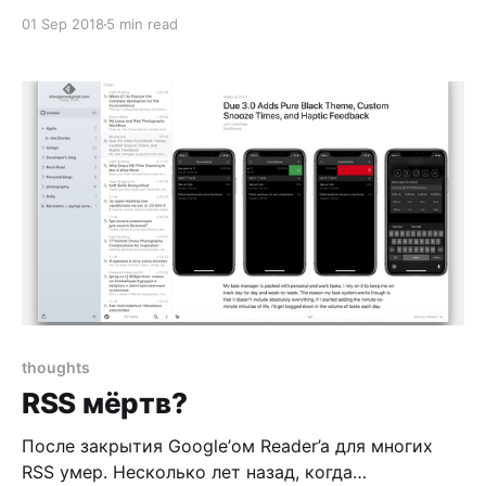
Но мы ждем обновление не только мобильных
01 Sep 2018
5 min read
устройств, но ещё и компьютеров. Mac Pro и Mac
mini не обновлялись уже больше 3х лет. Будущее
Mini вообще туманно: про него ничего не
говорили уже несколько
thoughts
RSS мёртв?
После закрытия Google’ом Reader’a для многих
RSS умер. Несколько лет назад, когда