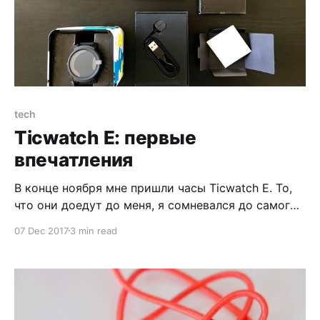
tech
Ticwatch E: первые
впечатления
В конце ноября мне пришли часы Ticwatch E. То,
что они доедут до меня, я сомневался до самого
последнего момента, потому что этот проект я
07 Dec 2017
3 min read
поддержал на кикстартере
[https://www.kickstarter.com/projects/mobvoi/ticwat
ch-s-and-e-a-truly-optimized-smartwatch] . Редкий
проект оттуда доходит до стадии производства и