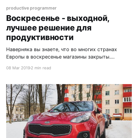
productive programmer
Воскресенье - выходной,
лучшее решение для
продуктивности
Наверняка вы знаете, что во многих странах
Европы в воскресенье магазины закрыты.
Совсем. Даже аптеки! Открыты кафе и небольшие
08 Mar 2019
2 min read
магазины на вокзале (в случае с Германией), а всё
остальное закрыто. В это трудно поверить и
тяжело привыкнуть, когда долго живешь там, где
магазины открыты практически 24/7. Некоторые
люди специально