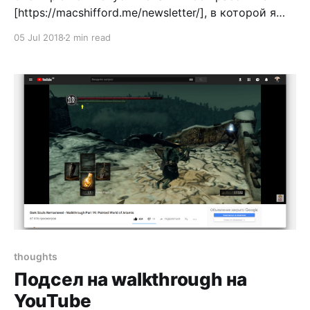
[https://macshifford.me/newsletter/], в которой я
делюсь интересными ссылками, статьями и
05 Jul 2018
2 min read
идеями которые приходят мне в голову и
помогают по жизни. Подписывайтся на рассылку
[https://www.patreon.com/bePatron?
c=888604&rid=1645048] если хочешь получать
подобные истории прямо в почтовый
thoughts
Подсел на walkthrough на
YouTube