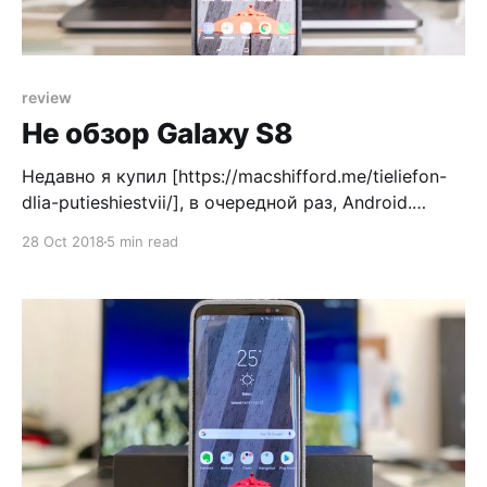
review
Не обзор Galaxy S8
Недавно я купил [https://macshifford.me/tieliefon-
dlia-putieshiestvii/], в очередной раз, Android.
Зачем? Во-первых что бы быть в курсе что там
28 Oct 2018
5 min read
происходит, по ту сторону баррикад. Во-вторых
мне очень нравится изогнутый экран Samsung
Galaxy S8 и далее. То что они начали с линейки
Edge и развили в