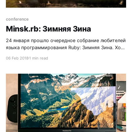
conference
Minsk.rb: Зимняя Зина
24 января прошло очередное собрание любителей
языка программирования Ruby: Зимняя Зина. Хотя
я всё ещё считаю, что Ruby умирает (читай,
06 Feb 2018
1 min read
теряет популярность, и всем нужно срочно
бежать в Elixir, например), ребята из Минска так
не считают: пришло больше 100 человек! И это на
3 доклада, после работы, в -12 градусов!