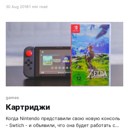
алгоритмические ленты имели только 1-2
30 Aug 2018
1 min read
сервиса, RSS был не нужен - социальные сети
сами принесут новости, которые нужны. С
закрытием Google Reader’a, стандарта де-факто
для чтения RSS, возникло много новых сервисов,
которые пытались впрыгнуть
games
Картриджи
Когда Nintendo представили свою новую консоль
- Swtich - и объявили, что она будет работать с