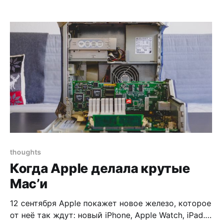
помогают по жизни. Подписывайтся на рассылку
[https://www.patreon.com/bePatron?
c=888604&rid=1645048] если хочешь получать
подобные истории прямо в почтовый
thoughts
Когда Apple делала крутые
Mac’и
12 сентября Apple покажет новое железо, которое
от неё так ждут: новый iPhone, Apple Watch, iPad.