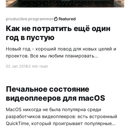
productive programmer
Featured
Как не потратить ещё один
год в пустую
Новый год - хороший повод для новых целей и
проектов. Все мы любим планировать
грандиозные вещи на Новый год, но через месяц
02 Jan 2018
2 min read
оказывается, что планы потихонечку уходят на
верхнюю полку, а через несколько месяцев
зарастают пылью. Длительные проекты - тяжело.
Печальное состояние
Особенно, если цель абстрактна: “быть более
видеоплееров для macOS
здоровым”, “изучить Ruby”, “наконец выучить
английский
MacOS никогда не была популярна среди
разработчиков видеоплееров: есть встроенный
QuickTime, который проигрывает популярные