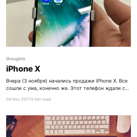
thoughts
iPhone X
Вчера (3 ноября) начались продажи iPhone X. Все
сошли с ума, конечно же. Этот телефон ждали с
самой презентации: совершенно новый айфон,
04 Nov 2017
3 min read
который перевернет мир. Снова! Apple поступила
коварно и выдала телефоны для обзора всего за 2
дня до старта продаж, интернет заполонили
распаковки и первые впечатления (после 3х часов