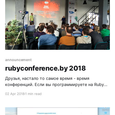
разумной продуктивности Купить можно
отдельно каждый или сразу весь. Я купил
announcement
rubyconference.by 2018
Друзья, настало то самое время - время
конференций. Если вы программируете на Ruby
или просто интересуетесь этим языком и всем,
02 Apr 2018
1 min read
что происходит вокруг него, это конференция -
rubyconference.by - обязательна к посещению!
Много раз говорил о том, что Ruby умирает и всё