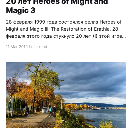
20 лет Heroes of Might and
производстве полноприводных
Magic 3
28 февраля 1999 года состоялся релиз Heroes of
Might and Magic III: The Restoration of Erathia. 28
февраля этого года стукнуло 20 лет (!) этой игре!
В подкасте «Завтракаст
11 Mar 2019
1 min read
[https://zavtracast.ru/134.html]» Тимур
рассказывал, как он вычищал все библиотеки и
другие файлы из Windows, чтобы хватило места
для установки