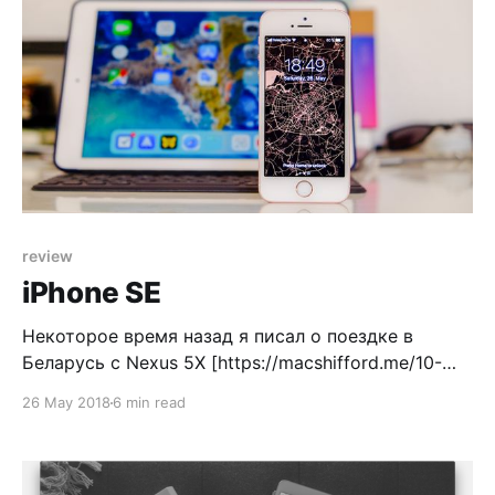
review
iPhone SE
Некоторое время назад я писал о поездке в
Беларусь с Nexus 5X [https://macshifford.me/10-
days-with-android/], коротко: батарейка слабая,
26 May 2018
6 min read
камера неплохая, но бывают моменты, когда
фотографии теряются. Ну и Android, на котором
нет привычного для меня софта. Тогда же я