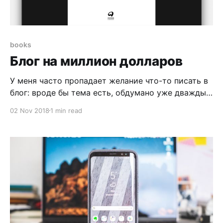
books
Блог на миллион долларов
У меня часто пропадает желание что-то писать в
блог: вроде бы тема есть, обдумано уже дважды,
что нужно написать, но не пишется. Апатия
02 Nov 2018
1 min read
нападает. В такие моменты хочется почитать
мотивационного про профессию. Профессию
блогер. Если вам кажется, что такой профессии
нет, то вы глубоко заблуждаетесь. Книга “Блог на
миллион