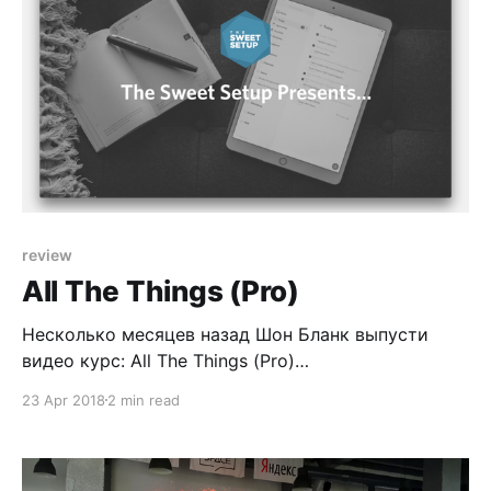
написал о том, что продам Nexus и
review
All The Things (Pro)
Несколько месяцев назад Шон Бланк выпусти
видео курс: All The Things (Pro)
[https://thesweetsetup.com/things/]. На выходных
23 Apr 2018
2 min read
закончил курс, делюсь моментами которые мне
понравились. Курс состоит из 2х частей: * обзор
приложения Things 3 на всех платформах * курс о