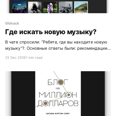
lifehack
Где искать новую музыку?
В чате спросили: “Ребята, где вы находите новую
музыку”?. Основные ответы были: рекомендации
Apple Music/Spotify/Яндекс.Музыка. Я пробовал
25 Dec 2018
1 min read
пользоваться рекомендациями и Apple Music, и
Spotify, и оба мне не понравились. Из десятков
треков находилось 1-2 и всего 1 новая группа.
Механизм discovery в подборках “для тебя” в