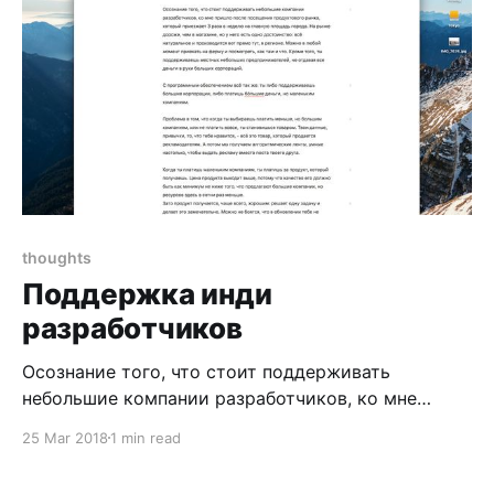
в таком роде, но статистика показывает
обратное: на митапы и
thoughts
Поддержка инди
разработчиков
Осознание того, что стоит поддерживать
небольшие компании разработчиков, ко мне
пришло после посещения продуктового рынка,
25 Mar 2018
1 min read
который приезжает 3 раза в неделю на главную
площадь города. На рынке дороже, чем в