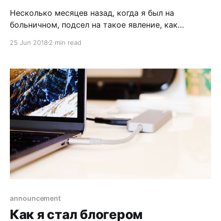
Несколько месяцев назад, когда я был на
больничном, подсел на такое явление, как
“прохождение на YouTube”. На котором успешно
25 Jun 2018
2 min read
“прошел” Dark Souls Remastered. Что такое
walkthrough: это жанр видео роликов, в котором
игрок проходит игру и может показать все
секреты, которые вы могли пропустить за время
самостоятельного прохождения. Если вдруг
announcement
Как я стал блогером