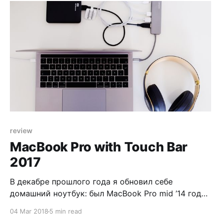
магазине, но у него есть одно достоинство: всё
натуральное и производится вот прямо тут, в
регионе. Можно в любой момент
review
MacBook Pro with Touch Bar
2017
В декабре прошлого года я обновил себе
домашний ноутбук: был MacBook Pro mid ’14 года,
стал ’17 года. Долго не мог решить, какой купить:
04 Mar 2018
5 min read
базовую версию без Touch Bar или базовую