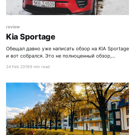
review
Kia Sportage
Обещал давно уже написать обзор на KIA Sportage
и вот собрался. Это не полноценный обзор,
потому что у меня нет ни желания, ни
24 Feb 2019
9 min read
компетенции делать всесторонний обзор
автомобиля, это мои впечатления о нём. tl;dr
Продал Mini и купил Kia Sportage, потому что Mini
становился уже довольно старым и нужен