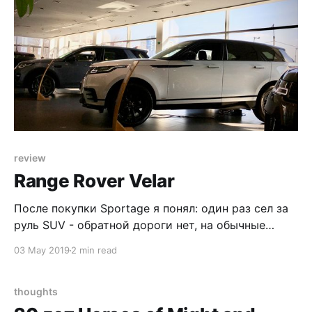
review
Range Rover Velar
После покупки Sportage я понял: один раз сел за
руль SUV - обратной дороги нет, на обычные
автомобили даже смотреть не хочется.
03 May 2019
2 min read
Автопроизводители давно смекнули, куда ветер
дует, и уже более 10 лет выпускают хорошие,
компактные SUV. Будь то Mini Countryman или
thoughts
Porsche Macan. Land Rover, не новички в