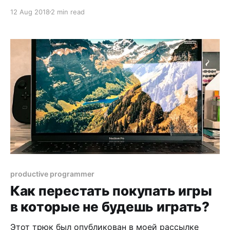
картриджами, я смеялся, много смеялся. 2017 год
12 Aug 2018
2 min read
на дворе, Nintendo, вы что? Цифровая
дистрибуция уже 7 лет успешно шагает по миру,
зачем кусок пластика в приставку? Чуть позже я
понял, что ошибался. Нет ничего лучше щелчка
productive programmer
Как перестать покупать игры
в которые не будешь играть?
Этот трюк был опубликован в моей рассылке