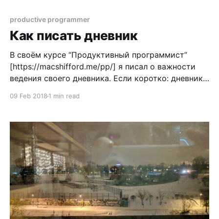
меня возникает где-то раз в 2 года: выходят
новые, хорошие телефоны и новые операционные
productive programmer
системы. Благо, времена, когда нужно было
Как писать дневник
покупать новый
В своём курсе “Продуктивный программист”
[https://macshifford.me/pp/] я писал о важности
ведения своего дневника. Если коротко: дневник
важно писать для большей осознанности жизни.
09 Feb 2018
1 min read
Многие начинали вести дневник, прочитав о нем в
интернете, но быстро забрасывали. Почему?
Вероятно потому, что хотелось сделать сразу всё
идеально, ведь авторы статей пишут