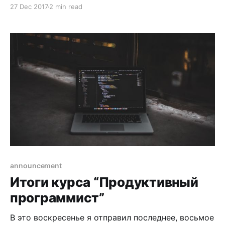
форматы, и ладно. Если память меня не подводит,
27 Dec 2017
2 min read
были даже специальные плагины, которые
добавляли поддержку большего количества
видеоформатов для QT, но этот плеер всё равно
был далёк от совершенства. Потом появился
MPlayer, который поддерживал все популярные
announcement
Итоги курса “Продуктивный
программист”
В это воскресенье я отправил последнее, восьмое