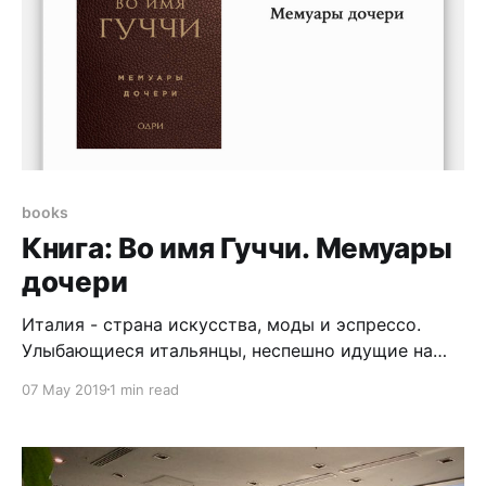
books
Книга: Во имя Гуччи. Мемуары
дочери
Италия - страна искусства, моды и эспрессо.
Улыбающиеся итальянцы, неспешно идущие на
работу... именно так я представляю себе эту
07 May 2019
1 min read
страну и её жителей. Однако так было не всегда.
Были времена, когда за измену мужу жену могли
заключить под стражу на 5 лет. О разводе и речи
быть не могло, а «сделано