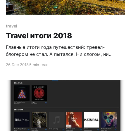
travel
Travel итоги 2018
Главные итоги года путешествий: тревел-
блогером не стал. А пытался. Ни слогом, ни
периодичностью постов не вытянул. Поэтому
26 Dec 2018
5 min read
остаюсь тревел-новичком 😏 В погоне за постами,
отчётами и прочей ерундой потерял самое
главное: удовольствие от путешествий. Почти все
места, в которых я был в этом году, ничего не
приносили, кроме моего