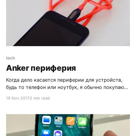
tech
Anker периферия
Когда дело касается периферии для устройств,
будь то телефон или ноутбук, я обычно покупаю
официальную периферию, потому что знаю -
19 Nov 2017
2 min read
будет работать, как нужно. Было время, когда я
покупал китайские noname кабели, но они были,
мягко говоря, не лучшего качества. Да и работали
кое-как, например, вместо стандартной зарядки
телефона за