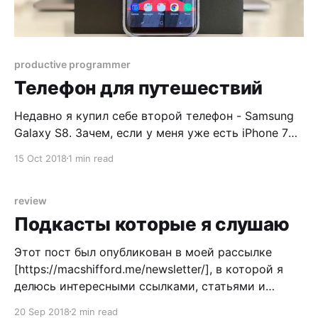
productive programmer
Телефон для путешествий
Недавно я купил себе второй телефон - Samsung
Galaxy S8. Зачем, если у меня уже есть iPhone 7+?
Раньше у меня была привычка: ездить за границу
15 Oct 2018
1 min read
со вторым телефоном, потому что страшно, если
украдут/потеряю основной телефон. Всегда у
меня были айфоны, они стоят не дешево. Поэтому
review
я брал себе прошлогодний
Подкасты которые я слушаю
Этот пост был опубликован в моей рассылке
[https://macshifford.me/newsletter/], в которой я
делюсь интересными ссылками, статьями и
идеями которые приходят мне в голову и
20 Sep 2018
2 min read