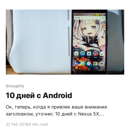
версию с ним. Первый дешевле на 400€, но и
характеристики скромнее: 8 гигабайт памяти и
128 SSD. Если поднять
thoughts
10 дней с Android
Ок, теперь, когда я привлек ваше внимание
заголовком, уточню: 10 дней с Nexus 5X.
Возможно поэтому опыт был не из лучших.
22 Feb 2018
6 min read
Желание перебраться на другую экосистему у